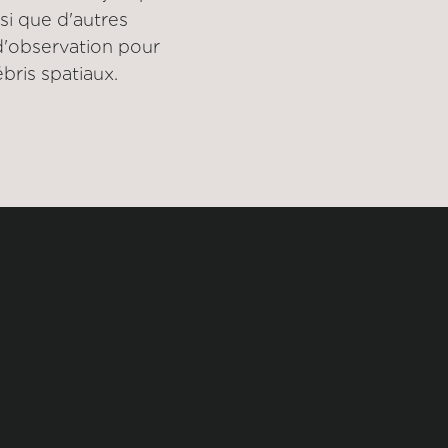
Agence japonaise d'explora
si que d'autres
aérospatiale (JAXA)
 d'observation pour
ris spatiaux.
TECHNOLOGIES
RPO
ncept of Oper