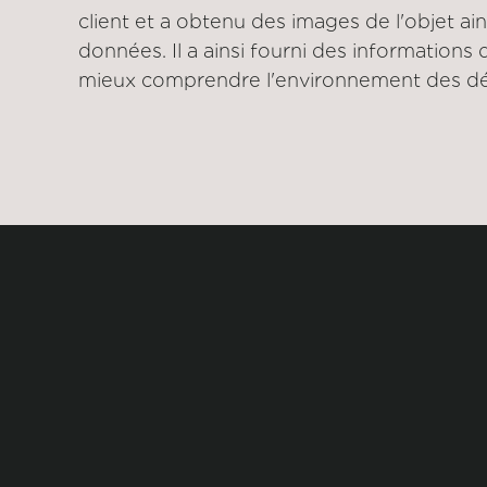
client et a obtenu des images de l'objet ain
données. Il a ainsi fourni des informations
mieux comprendre l'environnement des déb
ADRAS-J Co