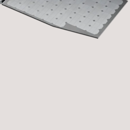
ÉTAT D'AVANCEMENT
Achèvement de la phase I du CRD2
SOLUTIONS