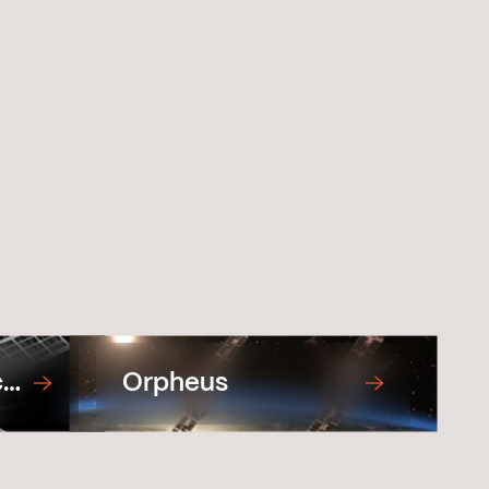
ce
Orpheus
ype