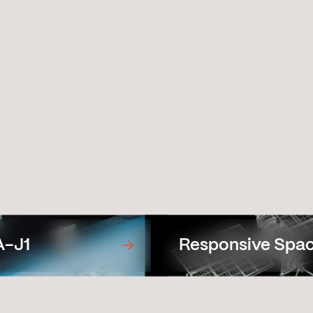
nnexes
A-J1
Responsive Spa
System
Demonstration
Satellite Protot