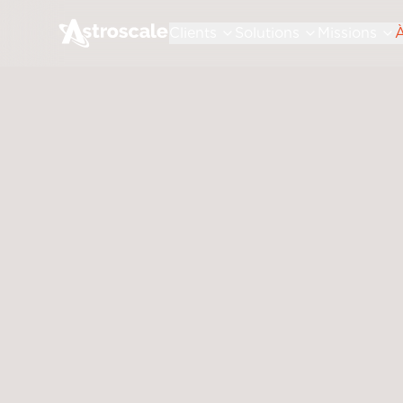
Clients
Solutions
Missions
À
Le nom d'Astroscale reflète not
(équilibre entre développement
PDG, Nobu Okada, a imaginé un
développement spatial tout en g