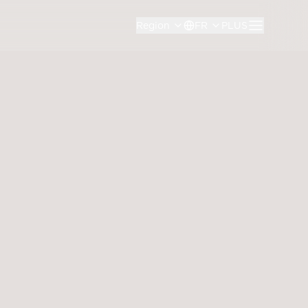
Region
FR
PLUS
 Scale
t